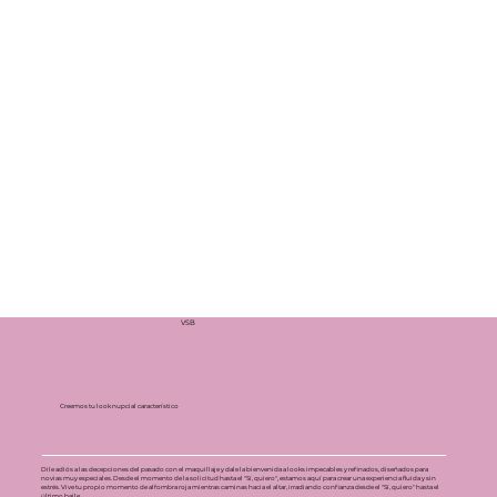
VSB
Creemos tu look nupcial característico
Dile adiós a las decepciones del pasado con el maquillaje y dale la bienvenida a looks impecables y refinados, diseñados para
novias muy especiales. Desde el momento de la solicitud hasta el "Sí, quiero", estamos aquí para crear una experiencia fluida y sin
estrés. Vive tu propio momento de alfombra roja mientras caminas hacia el altar, irradiando confianza desde el "Sí, quiero" hasta el
último baile.